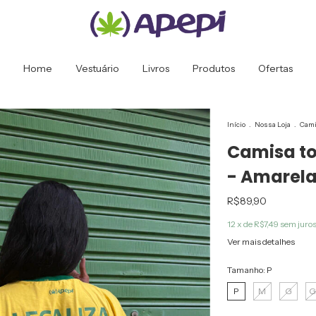
Home
Vestuário
Livros
Produtos
Ofertas
Início
.
Nossa Loja
.
Camis
Camisa tor
- Amarel
R$89,90
12
x de
R$7,49
sem juro
Ver mais detalhes
Tamanho:
P
P
M
G
G