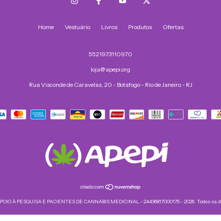
Home
Vestuário
Livros
Produtos
Ofertas
5521973110970
loja@apepi.org
Rua Visconde de Caravelas, 20 - Botafogo - Rio de Janeiro - RJ
APOIO À PESQUISA E PACIENTES DE CANNABIS MEDICINAL - 24436817000175 - 2026. Todos os dir