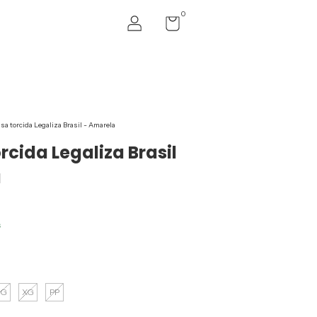
0
a torcida Legaliza Brasil - Amarela
cida Legaliza Brasil
a
s
G
XG
PP